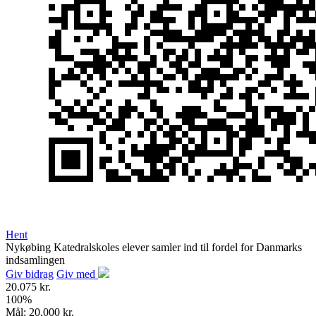
Hent
Nykøbing Katedralskoles elever samler ind til fordel for Danmarks
indsamlingen
Giv bidrag
Giv med
20.075 kr.
100
%
Mål:
20.000 kr.