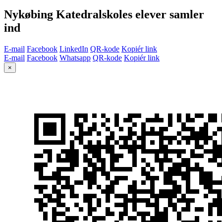
Nykøbing Katedralskoles elever samler
ind
E-mail
Facebook
LinkedIn
QR-kode
Kopiér link
E-mail
Facebook
Whatsapp
QR-kode
Kopiér link
×