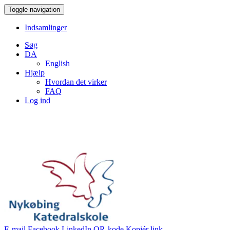
Toggle navigation
Indsamlinger
Søg
DA
English
Hjælp
Hvordan det virker
FAQ
Log ind
E-mail
Facebook
LinkedIn
QR-kode
Kopiér link