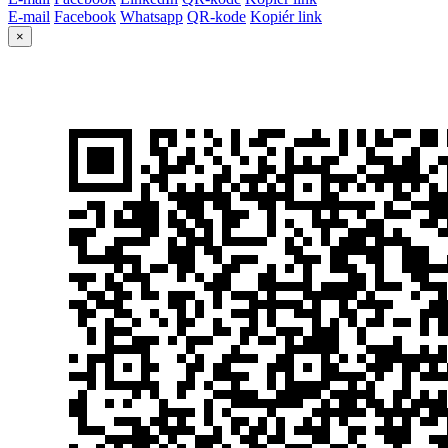
E-mail
Facebook
Whatsapp
QR-kode
Kopiér link
×